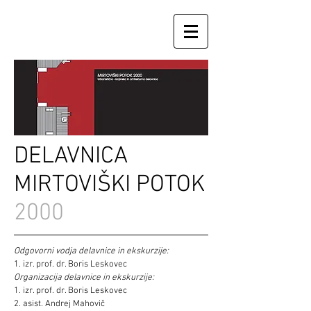
DELAVNICA
MIRTOVIŠKI POTOK
2000
Odgovorni vodja delavnice in ekskurzije:
1. izr. prof. dr. Boris Leskovec
Organizacija delavnice in ekskurzije:
1. izr. prof. dr. Boris Leskovec
2. asist. Andrej Mahovič