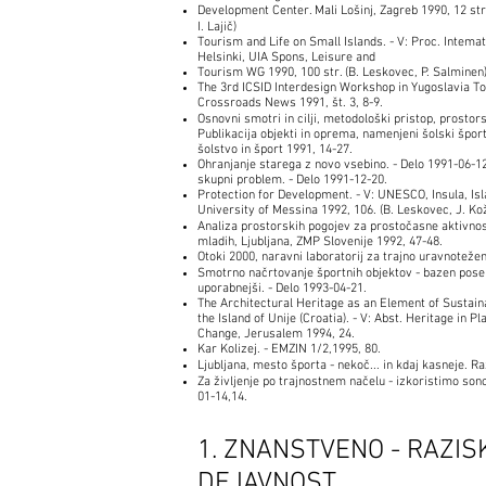
Development Center. Mali Lošinj, Zagreb 1990, 12 str
I. Lajič)
Tourism and Life on Small Islands. - V: Proc. Intema
Helsinki, UIA Spons, Leisure and
Tourism WG 1990, 100 str. (B. Leskovec, P. Salminen
The 3rd ICSID Interdesign Workshop in Yugoslavia To
Crossroads News 1991, št. 3, 8-9.
Osnovni smotri in cilji, metodološki pristop, prostors
Publikacija objekti in oprema, namenjeni šolski šport
šolstvo in šport 1991, 14-27.
Ohranjanje starega z novo vsebino. - Delo 1991-06-1
skupni problem. - Delo 1991-12-20.
Protection for Development. - V: UNESCO, Insula, Is
University of Messina 1992, 106. (B. Leskovec, J. Kož
Analiza prostorskih pogojev za prostočasne aktivnost
mladih, Ljubljana, ZMP Slovenije 1992, 47-48.
Otoki 2000, naravni laboratorij za trajno uravnotežen
Smotrno načrtovanje športnih objektov - bazen posebne
uporabnejši. - Delo 1993-04-21.
The Architectural Heritage as an Element of Sustai
the Island of Unije (Croatia). - V: Abst. Heritage in Pl
Change, Jerusalem 1994, 24.
Kar Kolizej. - EMZIN 1/2,1995, 80.
Ljubljana, mesto športa - nekoč... in kdaj kasneje. R
Za življenje po trajnostnem načelu - izkoristimo sonc
01-14,14.
1. ZNANSTVENO - RAZI
DEJAVNOST