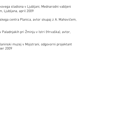
kovega stadiona v Ljubljani, Mednarodni vabljeni
, Ljubljana, april 2009
skega centra Planica, avtor skupaj z A. Mahovičem,
Paladnjakih pri Žminju v Istri (Hrvaška), avtor,
planinski muzej v Mojstrani, odgovorni projektant
ber 2009