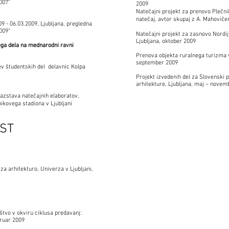
007"
2009
Natečajni projekt za prenovo Plečni
natečaj, avtor skupaj z A. Mahovičem
 - 06.03.2009, Ljubljana, pregledna
009"
Natečajni projekt za zasnovo Nordij
Ljubljana, oktober 2009
ega dela na mednarodni ravni
Prenova objekta ruralnega turizma v 
september 2009
ev študentskih del delavnic Kolpa
Projekt izvedenih del za Slovenski 
arhitekture, Ljubljana, maj – novem
 Razstava natečajnih elaboratov,
kovega stadiona v Ljubljani
OST
a arhitekturo, Univerza v Ljubljani,
štvo v okviru ciklusa predavanj:
bruar 2009