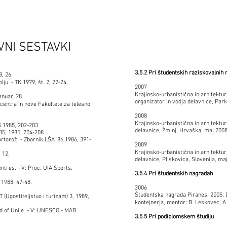
VNI SESTAVKI
3.5.2 Pri študentskih raziskovalnih 
8, 26.
ju. - TK 1979, št. 2, 22-24.
2007
Krajinsko-urbanistična in arhitekt
anuar, 28.
organizator in vodja delavnice, Pa
centra in nove Fakultete za telesno
.
2008
Krajinsko-urbanistična in arhitektur
5 1985, 202-203.
delavnice, Žminj, Hrvaška, maj 200
'85, 1985, 204-208.
rtorož. - Zbornik LŠA '86,1986, 391-
2009
Krajinsko-urbanistična in arhitektu
 12.
delavnice, Pliskovica, Slovenija, ma
tres. - V: Proc. UIA Sports,
3.5.4 Pri študentskih nagradah
 1988, 47-48.
2006
Študentska nagrada Piranesi 2005; 
(Ugostiteljstuo i turizam) 3, 1989,
kontejnerja, mentor: B. Leskovec, 
d of Unije. - V: UNESCO - MAB
3.5.5 Pri podiplomskem študiju