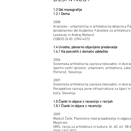
1.2 Del monografije
1.2.1 Doma
2008
Krajinsko - urbanistična in arhitekturna delavnica P
[predstavitev del študentov Fakultete za arhitekturo 
Leskovec in Andrej Mahovič
COBISS.SI-ID: 239414272
1.4 Uvodno, plenarno objavljeno predavanje
1.4.1 Na posvetih z domačo udeležbo
2006
Sistemska arhitekturna zasnova telovadnic in dvora
športni centri (prostor, urbanizem, arhitektura, zako
Portorož, Slovenija
2007
Sistemska arhitekturna zasnova telovadnic in dvoran
Perspektive razvoja javne infrastrukture za šport in 
koča, Slovenija
1.5 Članki in objave z recenzijo v revijah
1.5.1 Članki in objave z recenzijo
2009
Matevž Čelik: Planinstvo med pripadnostjo in odgovo
Mojstrani,
ORIS, revija za arhitekturo in kulturo, št. 60, str. 58-