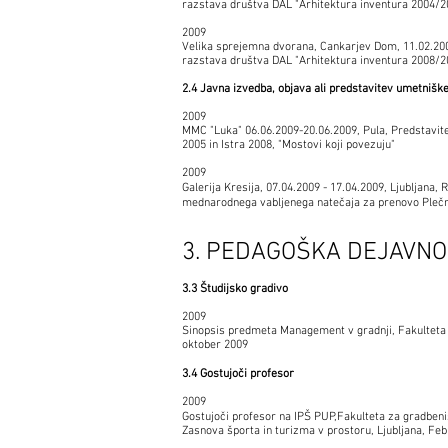
razstava društva DAL "Arhitektura inventura 2004/2
2009
Velika sprejemna dvorana, Cankarjev Dom, 11.02.2009
razstava društva DAL "Arhitektura inventura 2008/2
2.4 Javna izvedba, objava ali predstavitev umetnišk
2009
MMC "Luka" 06.06.2009-20.06.2009, Pula, Predstavit
2005 in Istra 2008, "Mostovi koji povezuju"
2009
Galerija Kresija, 07.04.2009 - 17.04.2009, Ljubljana,
mednarodnega vabljenega natečaja za prenovo Plečni
3. PEDAGOŠKA DEJAVN
3.3 Študijsko gradivo
2009
Sinopsis predmeta Management v gradnji, Fakulteta z
oktober 2009
3.4 Gostujoči profesor
2009
Gostujoči profesor na IPŠ PUP,Fakulteta za gradbeni
Zasnova športa in turizma v prostoru, Ljubljana, Fe