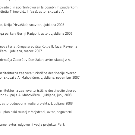
lovadnic in športnih dvoran (s posebnim poudarkom
jetja Trimo d.d., I. faza), avtor skupaj z A.
ic, Unija (Hrvaška), soavtor, Ljubljana 2006
ga parka v Gornji Radgoni, avtor, Ljubljana 2006
ova turističnega središča Kotlje II. faza, Ravne na
čem, Ljubljana, marec 2007
območja Zaboršt v Domžalah, avtor skupaj z A.
arhitekturna zasnova turistične destinacije dvorec
avtor skupaj z A. Mahovičem, Ljubljana, november 2007
arhitekturna zasnova turistične destinacije dvorec
avtor skupaj z A. Mahovičem, Ljubljana, junij 2008
 avtor, odgovorni vodja projekta, Ljubljana 2008
i planinski muzej v Mojstrani, avtor, odgovorni
ame, avtor, odgovorni vodja projekta, Park