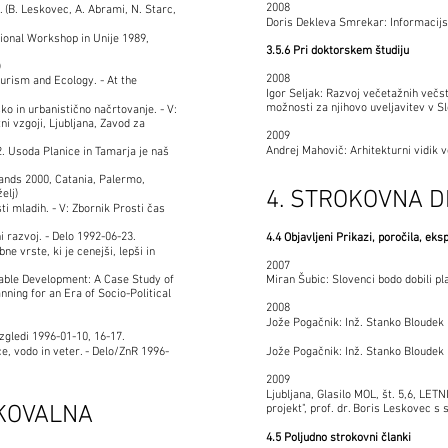
2008
. (B. Leskovec, A. Abrami, N. Starc,
Doris Dekleva Smrekar: Informacijs
tional Workshop in Unije 1989,
3.5.6 Pri doktorskem študiju
)
2008
urism and Ecology. - At the
Igor Seljak: Razvoj večetažnih večs
možnosti za njihovo uveljavitev v Sl
ko in urbanistično načrtovanje. - V:
ni vzgoji, Ljubljana, Zavod za
2009
Andrej Mahovič: Arhitekturni vidik
2. Usoda Planice in Tamarja je naš
lands 2000, Catania, Palermo,
4. STROKOVNA 
elj)
i mladih. - V: Zbornik Prosti čas
i razvoj. - Delo 1992-06-23.
4.4 Objavljeni Prikazi, poročila, eks
 vrste, ki je cenejši, lepši in
2007
nable Development: A Case Study of
Miran Šubic: Slovenci bodo dobili pl
anning for an Era of Socio-Political
2008
Jože Pogačnik: Inž. Stanko Bloudek bi
azgledi 1996-01-10, 16-17.
e, vodo in veter. - Delo/ZnR 1996-
Jože Pogačnik: Inž. Stanko Bloudek bi
2009
Ljubljana, Glasilo MOL, št. 5,6, LET
SKOVALNA
projekt", prof. dr. Boris Leskovec s 
4.5 Poljudno strokovni članki