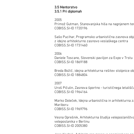
3.5 Mentorstvo
3.5.1 Pri diplomah
2005
Primož Gutman, Stanovanjska hiša na nagnjenem 
COBISS.SI-ID 1720196
Sašo Pucihar, Programsko urbanistična zasnova obje
z idejno arhitekturno zasnovo veslaškega centra
COBISS.SI-ID 1731460
2006
Daniele Toscano, Slovenski paviljon za Expo v Trst
COBISS.SI-ID 1869188
Breda Božič, idejna arhitekturna rešitev stolpnice ob 
COBISS.SI-ID 1884804
2007
Uroš Pičulin, Zasnova športno - turističnega letali
COBISS.SI-ID 1964164
Marko Doleček, Idejna urbanistična in arhitekturna 
Mariboru
COBISS.SI-ID 1969796
Vesna Oprešnik, Arhitekturna študija veleposlaništv
veleposlanika v Berlinu
COBISS.SI-ID 2005380