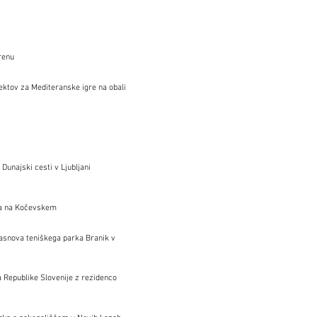
terenu
ktov za Mediteranske igre na obali
u
Dunajski cesti v Ljubljani
šča na Kočevskem
zasnova teniškega parka Branik v
a Republike Slovenije z rezidenco