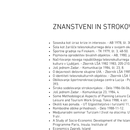
ZNANSTVENI IN STROKO
Soseska kot izraz krize in interesov. - AB 1978, št. 3
Šola kot žarišče telesnokulturnega dela v svojem okol
Športne gradnje na Finskem. - TK 1979, št. 3, 48-50.
Pojmovna opredelitev bivalnih objektov. - AB, 1980, j
Načrtovanje novega republiškega telesnokulturnega 
kulturo v Ljubljani. - Zbornik LŠA 1982 1983, 205-210
Još jednom Zadar. - Komunikacije 1984, št. 23, 8.
O dejavnosti delovne skupine UIA. - Zbornik LŠA 198
O identiteti telesnokulturnih objektov. - Zbornik LŠA 
Oblikovanje športnorekreacijskega centra Lucija - Po
393.
Široko sodelovanje strokovnjakov. - Delo 1986-06-06,
Još jednom Zadar. - Komunikacije 23, 1984, 4.
Some Methodological Aspects of Planning Leisure Cen
Leisure and Tourism Work Group, Tokio 1988, 4 str.
Okoliš kao ponuda. - UT (Ugostiteljstvo i turizam) 11,
Romboidne oblike prihodnosti. - Delo 1988-11-12.
Medjunarodni seminar Turizam I život na otocima. UT 
9 str.
A Study of Socio-Economic Development of the Islan
Programme Paris, Insula, Institute of
Economics Zagreb, Island