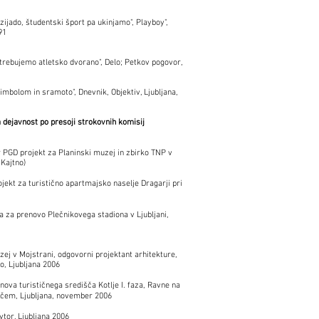
ijado, študentski šport pa ukinjamo", Playboy",
91
trebujemo atletsko dvorano", Delo; Petkov pogovor,
mbolom in sramoto", Dnevnik, Objektiv, Ljubljana,
 dejavnost po presoji strokovnih komisij
ter PGD projekt za Planinski muzej in zbirko TNP v
 Kajtno)
rojekt za turistično apartmajsko naselje Dragarji pri
 za prenovo Plečnikovega stadiona v Ljubljani,
zej v Mojstrani, odgovorni projektant arhitekture,
o, Ljubljana 2006
ova turističnega središča Kotlje I. faza, Ravne na
ičem, Ljubljana, november 2006
avtor, Ljubljana 2006