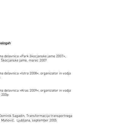
nalogah
urna delavnica »Park škocjanske jame 2007«,
rk Škocjanske jame, marec 2007
na delavnica »Istra 2008«, organizator in vodja
8
rna delavnica »Kras 2009«, organizator in vodja
j 200p
Dominik Sagadin, Transformacija transportnega
A. Mahovič, Ljubljana, september 2005