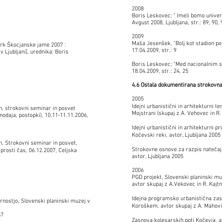
2008
Boris Leskovec; " Imeli bomo univerz
Avgust 2008, Ljubljana, str.: 89, 90, 
2009
Maša Jesenšek, "Bolj kot stadion po
ark Škocjanske jame 2007 :
17.04.2009, str.: 9
v Ljubljani], urednika: Boris
Boris Leskovec; "Med nacionalnim si
18.04.2009, str.: 24, 25
4.6 Ostala dokumentirana strokovna
2005
Idejni urbanistični in arhitekturni 
n, strokovni seminar in posvet
Mojstrani (skupaj z A. Vehovec in R.
nodaja, postopki), 10.11-11.11.2006,
Idejni urbanistični in arhitekturni p
Kočevski reki, avtor, Ljubljana 2005
, Strokovni seminar in posvet,
Strokovne osnove za razpis natečaja
prosti čas, 06.12.2007, Celjska
avtor, Ljubljana 2005
2006
PGD projekt, Slovenski planinski mu
avtor skupaj z A.Vekovec in R. Kajtn
Idejna programsko urbanistična zasn
rnostjo, Slovenski planinski muzej v
Koroškem, avtor skupaj z A. Mahov
67
Zasnova kolesarskih poti Kočevja, 