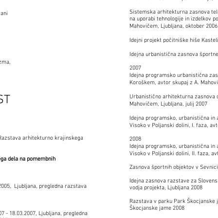
Sistemska arhitekturna zasnova te
rani
na uporabi tehnologije in izdelkov pod
Mahovičem, Ljubljana, oktober 2006
Idejni projekt počitniške hiše Kastel
Idejna urbanistična zasnova športne
izma,
2007
Idejna programsko urbanistična zasn
Koroškem, avtor skupaj z A. Mahovi
ST
Urbanistično arhitekturna zasnova 
Mahovičem, Ljubljana, julij 2007
Idejna programsko, urbanistična in 
Visoko v Poljanski dolini, I. faza, 
 Razstava arhitekturno krajinskega
2008
Idejna programsko, urbanistična in 
Visoko v Poljanski dolini, II. faza, 
kega dela na pomembnih
Zasnova športnih objektov v Sevnici,
Idejna zasnova razstave za Slovensk
005, Ljubljana, pregledna razstava
vodja projekta, Ljubljana 2008
Razstava v parku Park Škocjanske j
Škocjanske jame 2008
 - 18.03.2007, Ljubljana, pregledna