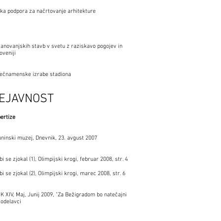
ka podpora za načrtovanje arhitekture
tanovanjskih stavb v svetu z raziskavo pogojev in
oveniji
 večnamenske izrabe stadiona
DEJAVNOST
pertize
aninski muzej, Dnevnik, 23. avgust 2007
 se zjokal (1), Olimpijski krogi, februar 2008, str. 4
 se zjokal (2), Olimpijski krogi, marec 2008, str. 6
NIK XIV, Maj, Junij 2009, "Za Bežigradom bo natečajni
sodelavci