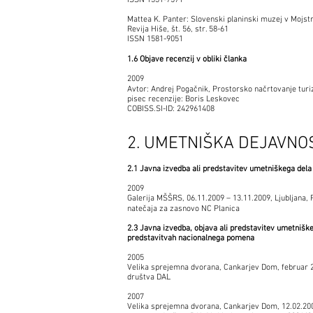
ISSN 1331-7571
Mattea K. Panter: Slovenski planinski muzej v Mojst
Revija Hiše, št. 56, str. 58-61
ISSN 1581-9051
1.6 Objave recenzij v obliki članka
2009
Avtor: Andrej Pogačnik, Prostorsko načrtovanje tur
pisec recenzije: Boris Leskovec
COBISS.SI-ID: 242961408
2. UMETNIŠKA DEJAVNO
2.1 Javna izvedba ali predstavitev umetniškega dela
2009
Galerija MŠŠRS, 06.11.2009 – 13.11.2009, Ljubljana,
natečaja za zasnovo NC Planica
2.3 Javna izvedba, objava ali predstavitev umetniš
predstavitvah nacionalnega pomena
2005
Velika sprejemna dvorana, Cankarjev Dom, februar 2
društva DAL
2007
Velika sprejemna dvorana, Cankarjev Dom, 12.02.2007